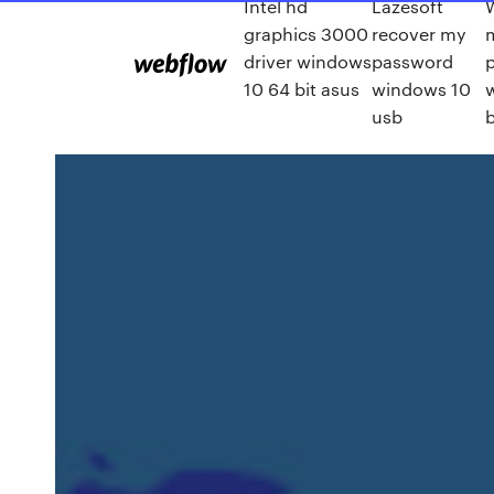
Intel hd
Lazesoft
graphics 3000
recover my
driver windows
password
p
10 64 bit asus
windows 10
usb
b