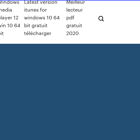
Windows
Latest version
Meilleur
media
itunes for
lecteur
layer 12
windows 10 64
pdf
win 10 64
bit gratuit
gratuit
it
télécharger
2020